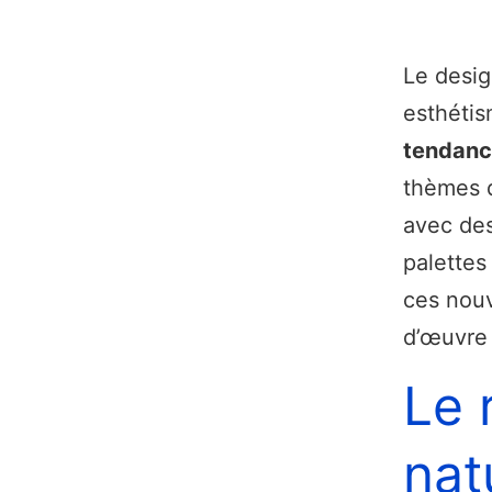
Le desig
esthétis
tendance
thèmes q
avec des
palette
ces nouv
d’œuvre 
Le 
nat