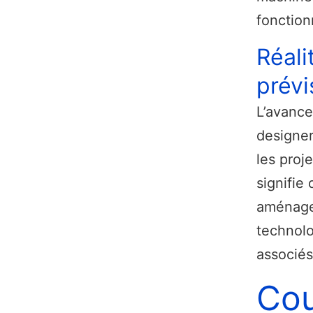
fonction
Réali
prévi
L’avance
designer
les proj
signifie
aménage
technolo
associés
Cou