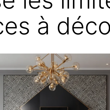
 les limite
es à déco