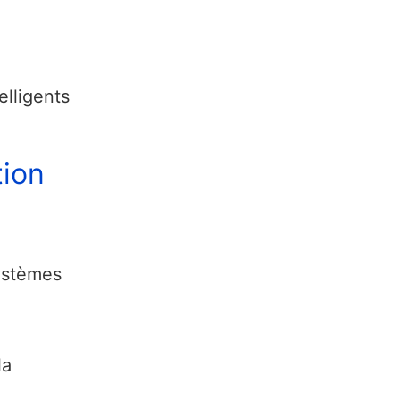
lligents
tion
systèmes
la