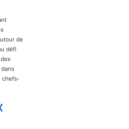
ant
es
utour de
u défi
 des
 dans
 chefs-
x