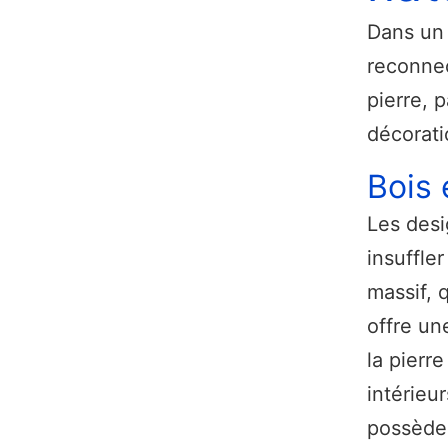
Dans un 
reconnec
pierre, 
décorati
Bois 
Les desi
insuffle
massif, q
offre un
la pierr
intérieu
possèden