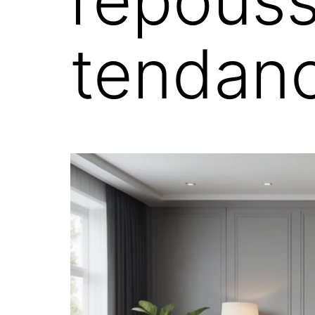
repousse
tendanc