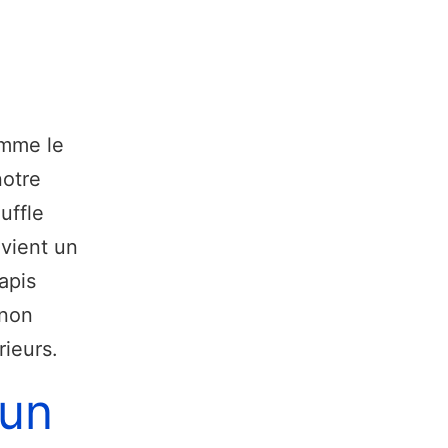
omme le
notre
uffle
evient un
apis
 non
rieurs.
 un