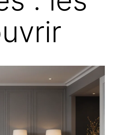
s : les
uvrir