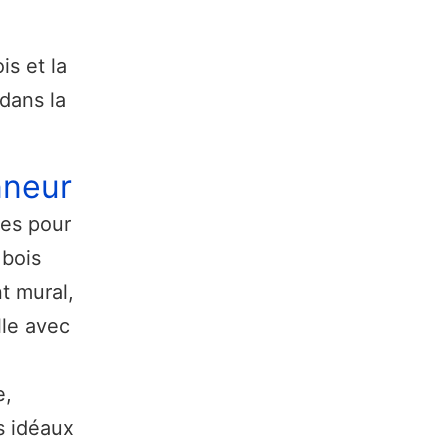
is et la
dans la
onneur
ues pour
 bois
nt mural,
lle avec
e,
s idéaux