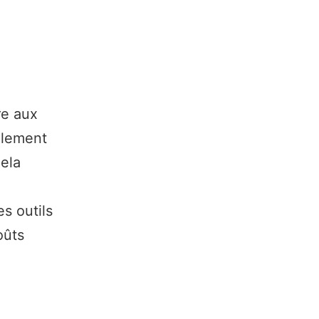
re aux
ellement
Cela
s outils
oûts