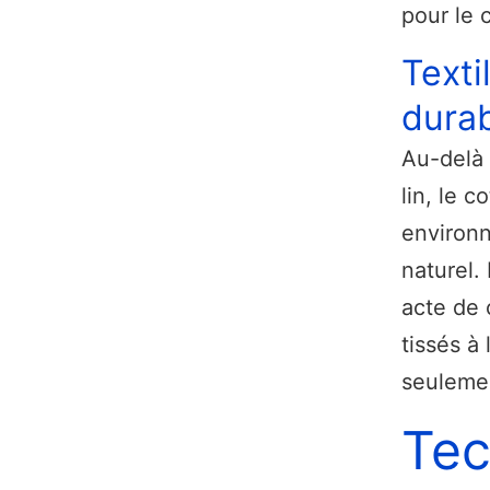
pour le 
Texti
durab
Au-delà 
lin, le 
environn
naturel.
acte de 
tissés à
seulemen
Tec