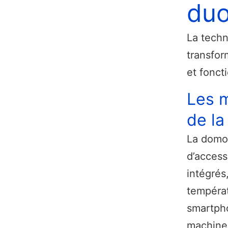
duo
La techn
transfor
et fonct
Les m
de l
La domot
d’access
intégrés,
températ
smartpho
machine 